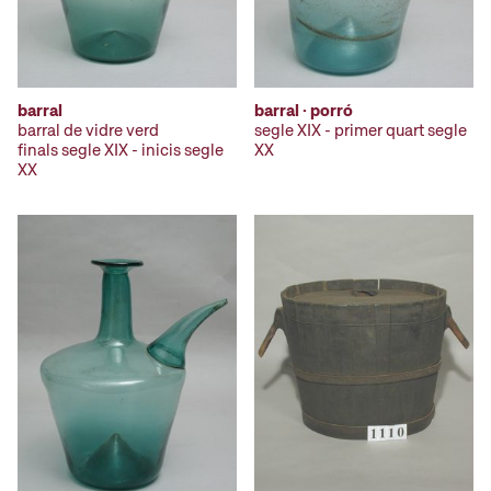
barral
barral · porró
barral de vidre verd
segle XIX - primer quart segle
finals segle XIX - inicis segle
XX
XX