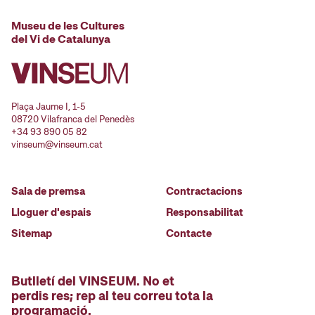
Museu de les Cultures
del Vi de Catalunya
Plaça Jaume I, 1-5
08720 Vilafranca del Penedès
+34 93 890 05 82
vinseum@vinseum.cat
Sala de premsa
Contractacions
Lloguer d'espais
Responsabilitat
Sitemap
Contacte
Butlletí del VINSEUM. No et
perdis res; rep al teu correu tota la
programació.