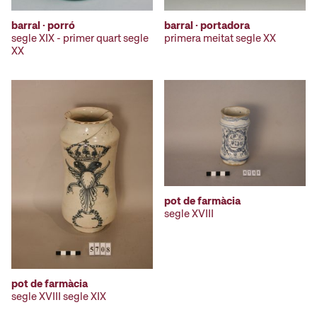
barral · porró
barral · portadora
segle XIX - primer quart segle
primera meitat segle XX
XX
pot de farmàcia
segle XVIII
pot de farmàcia
segle XVIII segle XIX