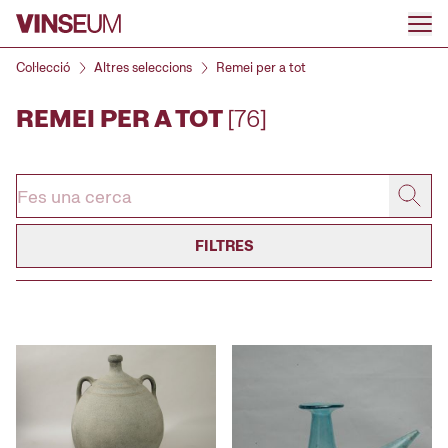
Anar al contingut
Col·lecció
Altres seleccions
Remei per a tot
REMEI PER A TOT
[76]
FILTRES