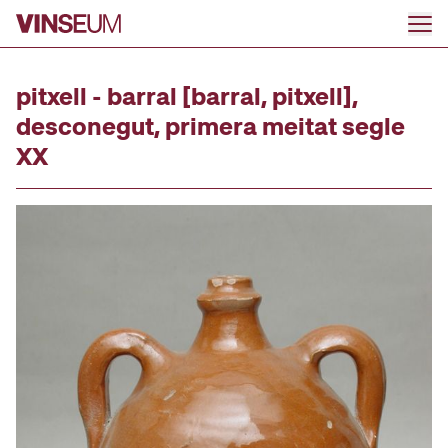
Anar al contingut
pitxell - barral [barral, pitxell],
desconegut, primera meitat segle
XX