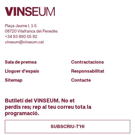
Plaça Jaume I, 1-5
08720 Vilafranca del Penedès
+34 93 890 05 82
vinseum@vinseum.cat
Sala de premsa
Contractacions
Lloguer d'espais
Responsabilitat
Sitemap
Contacte
Butlletí del VINSEUM. No et
perdis res; rep al teu correu tota la
programació.
SUBSCRIU-T'HI