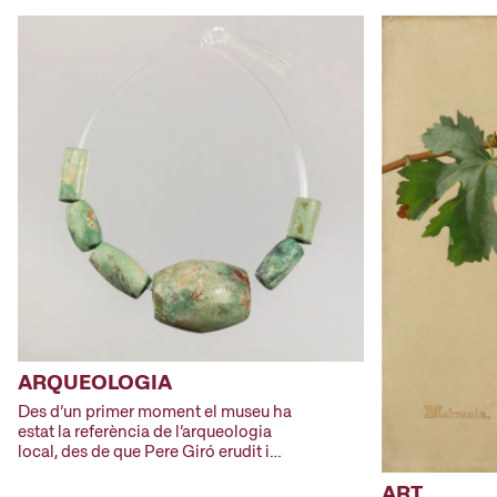
ARQUEOLOGIA
Des d’un primer moment el museu ha
estat la referència de l’arqueologia
local, des de que Pere Giró erudit i
arqueòleg de vocació, comencés com
En l’actualitat, el museu guarda el
ART
a pioner amb l’excavació de jaciments
material dels més de 600 jaciments