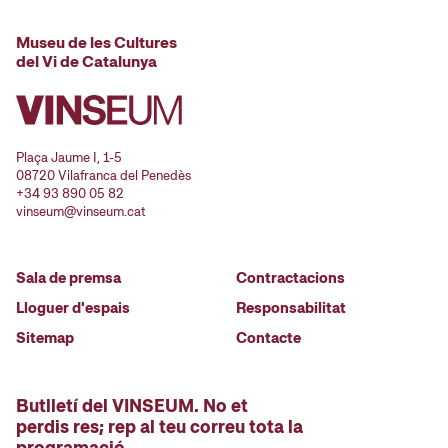
Museu de les Cultures
del Vi de Catalunya
Plaça Jaume I, 1-5
08720 Vilafranca del Penedès
+34 93 890 05 82
vinseum@vinseum.cat
Sala de premsa
Contractacions
Lloguer d'espais
Responsabilitat
Sitemap
Contacte
Butlletí del VINSEUM. No et
perdis res; rep al teu correu tota la
programació.