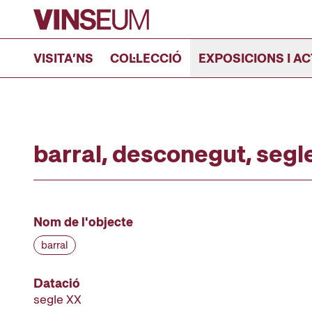
Anar al contingut
VISITA’NS
COL·LECCIÓ
EXPOSICIONS I AC
barral, desconegut, segl
Nom de l'objecte
barral
Datació
segle XX