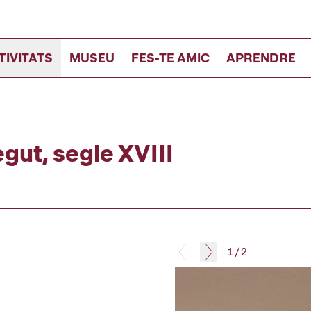
TIVITATS
MUSEU
FES-TE AMIC
APRENDRE
gut, segle XVIII
1
/
2