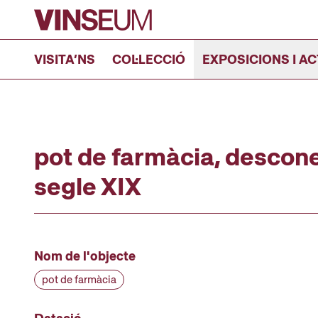
Anar al contingut
VISITA’NS
COL·LECCIÓ
EXPOSICIONS I AC
pot de farmàcia, descone
segle XIX
Nom de l'objecte
pot de farmàcia