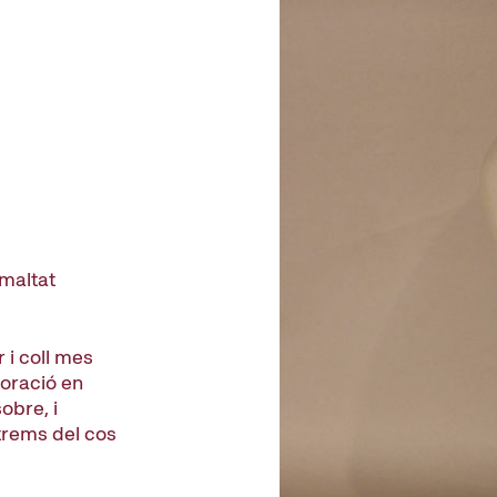
smaltat
 i coll mes
coració en
obre, i
trems del cos