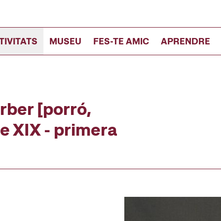
TIVITATS
MUSEU
FES-TE AMIC
APRENDRE
rber [porró,
e XIX - primera