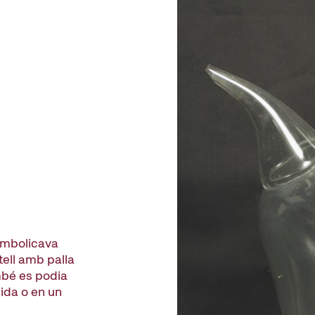
'embolicava
tell amb palla
mbé es podia
ida o en un