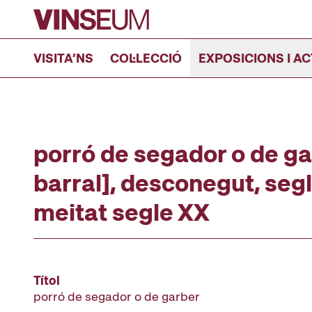
Anar al contingut
VISITA’NS
COL·LECCIÓ
EXPOSICIONS I AC
porró de segador o de ga
barral], desconegut, segl
meitat segle XX
Títol
porró de segador o de garber