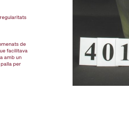
regularitats
anomenats de
ue facilitava
ava amb un
 palla per