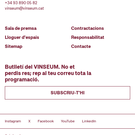
+34 93 890 05 82
vinseum@vinseum.cat
Sala de premsa
Contractacions
Lloguer d'espais
Responsabilitat
Sitemap
Contacte
Butlletí del VINSEUM. No et
perdis res; rep al teu correu tota la
programació.
SUBSCRIU-T'HI
Instagram
X
Facebook
YouTube
LinkedIn