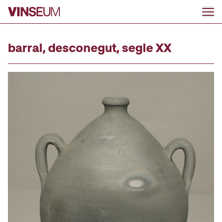
Anar al contingut
barral, desconegut, segle XX