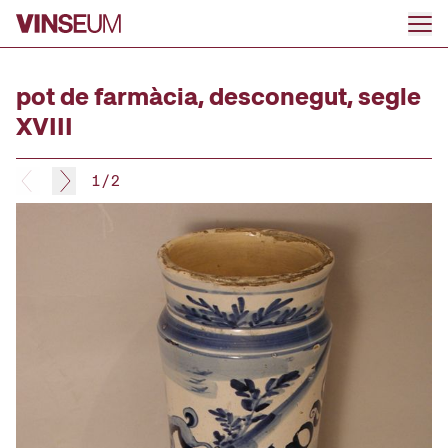
Anar al contingut
pot de farmàcia, desconegut, segle
XVIII
1
/
2