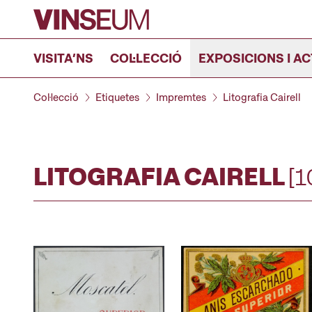
Anar al contingut
VISITA’NS
COL·LECCIÓ
EXPOSICIONS I AC
Col·lecció
Etiquetes
Impremtes
Litografia Cairell
LITOGRAFIA CAIRELL
[1