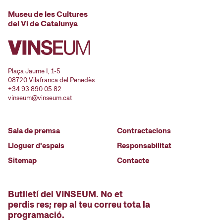
Museu de les Cultures
del Vi de Catalunya
Plaça Jaume I, 1-5
08720 Vilafranca del Penedès
+34 93 890 05 82
vinseum@vinseum.cat
Sala de premsa
Contractacions
Lloguer d'espais
Responsabilitat
Sitemap
Contacte
Butlletí del VINSEUM. No et
perdis res; rep al teu correu tota la
programació.