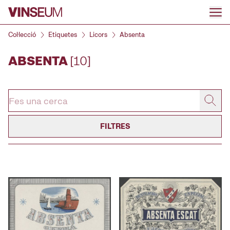
Anar al contingut
Col·lecció
Etiquetes
Licors
Absenta
ABSENTA
[10]
FILTRES