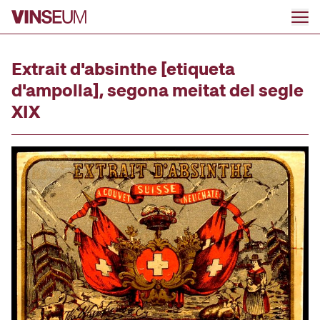
Anar al contingut
Extrait d'absinthe [etiqueta
d'ampolla], segona meitat del segle
XIX