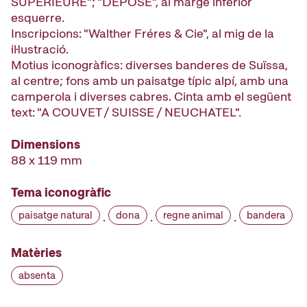
SUPÉRIEURE"; "DEPOSÉ", al marge inferior
esquerre.
Inscripcions: "Walther Fréres & Cie", al mig de la
il·lustració.
Motius iconogràfics: diverses banderes de Suïssa,
al centre; fons amb un paisatge típic alpí, amb una
camperola i diverses cabres. Cinta amb el següent
text: "A COUVET / SUISSE / NEUCHATEL".
Dimensions
88 x 119 mm
Tema iconogràfic
paisatge natural
dona
regne animal
bandera
·
·
·
Matèries
absenta