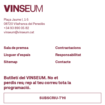
Plaça Jaume I, 1-5
08720 Vilafranca del Penedès
+34 93 890 05 82
vinseum@vinseum.cat
Sala de premsa
Contractacions
Lloguer d'espais
Responsabilitat
Sitemap
Contacte
Butlletí del VINSEUM. No et
perdis res; rep al teu correu tota la
programació.
SUBSCRIU-T'HI