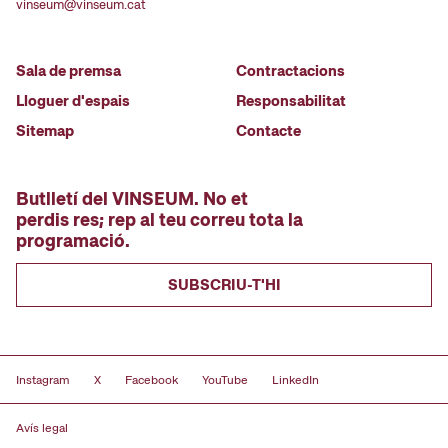
vinseum@vinseum.cat
Sala de premsa
Contractacions
Lloguer d'espais
Responsabilitat
Sitemap
Contacte
Butlletí del VINSEUM. No et
perdis res; rep al teu correu tota la
programació.
SUBSCRIU-T'HI
Instagram
X
Facebook
YouTube
LinkedIn
Avís legal