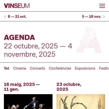
Anar al contingut
8 — 21 oct.
5 — 18 nov.
AGENDA
22 octubre, 2025 — 4
novembre, 2025
Tot
Cinema
Concerts
Conferències
Exposicions
Festiv
16 maig, 2025 —
23 octubre,
11 gen.
2025