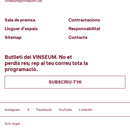
vinseum@vinseum.cat
Sala de premsa
Contractacions
Lloguer d'espais
Responsabilitat
Sitemap
Contacte
Butlletí del VINSEUM. No et
perdis res; rep al teu correu tota la
programació.
SUBSCRIU-T'HI
Instagram
X
Facebook
YouTube
LinkedIn
Avís legal