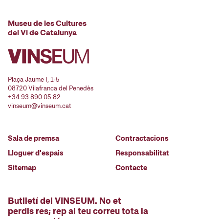
Museu de les Cultures
del Vi de Catalunya
Plaça Jaume I, 1-5
08720 Vilafranca del Penedès
+34 93 890 05 82
vinseum@vinseum.cat
Sala de premsa
Contractacions
Lloguer d'espais
Responsabilitat
Sitemap
Contacte
Butlletí del VINSEUM. No et
perdis res; rep al teu correu tota la