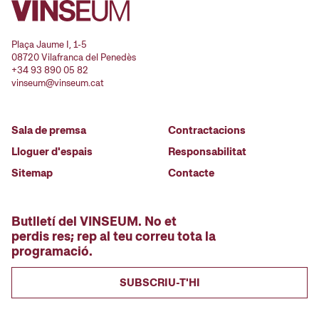
Plaça Jaume I, 1-5
08720 Vilafranca del Penedès
+34 93 890 05 82
vinseum@vinseum.cat
Sala de premsa
Contractacions
Lloguer d'espais
Responsabilitat
Sitemap
Contacte
Butlletí del VINSEUM. No et
perdis res; rep al teu correu tota la
programació.
SUBSCRIU-T'HI