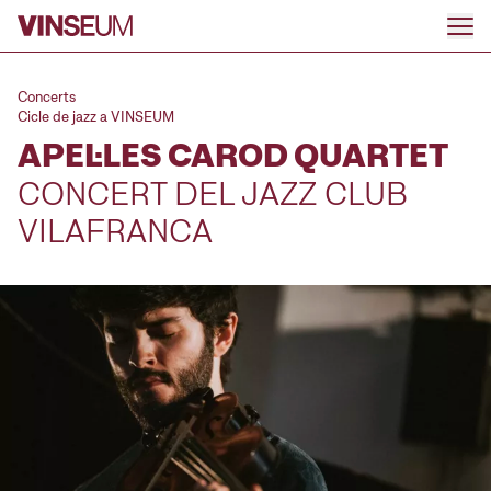
Anar al contingut
Concerts
Cicle de jazz a VINSEUM
APEL·LES CAROD QUARTET
CONCERT DEL JAZZ CLUB
VILAFRANCA