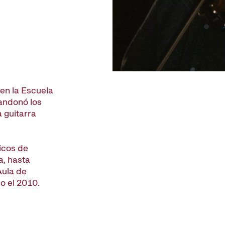
 en la Escuela
andonó los
 guitarra
icos de
a, hasta
Aula de
o el 2010.