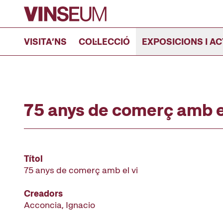
Anar al contingut
VISITA’NS
COL·LECCIÓ
EXPOSICIONS I AC
75 anys de comerç amb el
Títol
75 anys de comerç amb el vi
Creadors
Acconcia, Ignacio