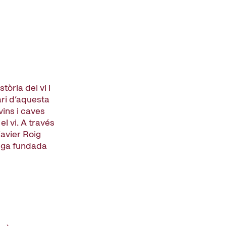
òria del vi i
ri d’aquesta
vins i caves
l vi. A través
Xavier Roig
iga fundada