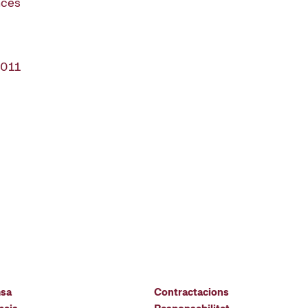
ancès
2011
msa
Contractacions