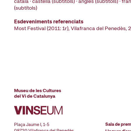
català · castellà (subtítols) · anglès (subtítols) · fr
(subtítols)
Esdeveniments referenciats
Most Festival (2011: 1r), Vilafranca del Penedès, 
Museu de les Cultures
del Vi de Catalunya
Sala de pre
Plaça Jaume I, 1-5
08720 Vilafranca del Penedès