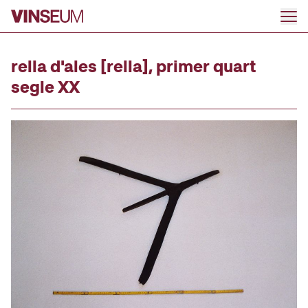
Anar al contingut
rella d'ales [rella], primer quart
segle XX