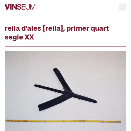
Anar al contingut
rella d'ales [rella], primer quart
segle XX