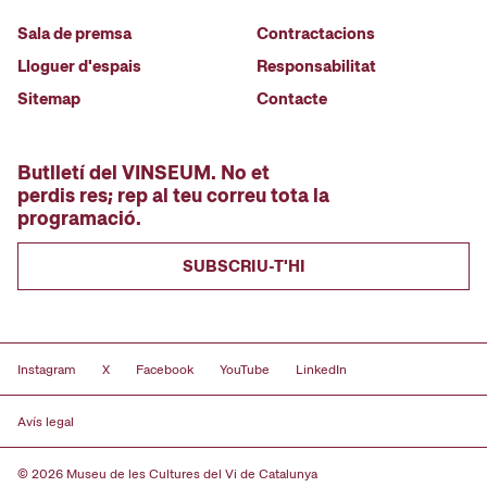
Sala de premsa
Contractacions
Lloguer d'espais
Responsabilitat
Sitemap
Contacte
Butlletí del VINSEUM. No et
perdis res; rep al teu correu tota la
programació.
SUBSCRIU-T'HI
Instagram
X
Facebook
YouTube
LinkedIn
Avís legal
© 2026 Museu de les Cultures del Vi de Catalunya