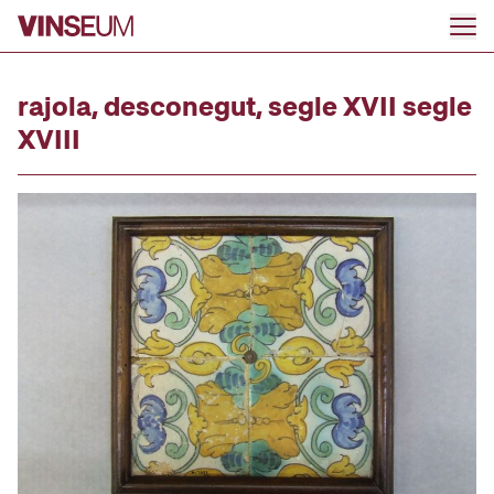
Anar al contingut
rajola, desconegut, segle XVII segle
XVIII