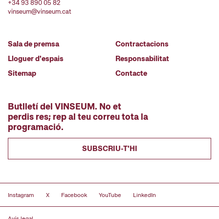
+34 93 890 05 82
vinseum@vinseum.cat
Sala de premsa
Contractacions
Lloguer d'espais
Responsabilitat
Sitemap
Contacte
Butlletí del VINSEUM. No et
perdis res; rep al teu correu tota la
programació.
SUBSCRIU-T'HI
Instagram
X
Facebook
YouTube
LinkedIn
Avís legal