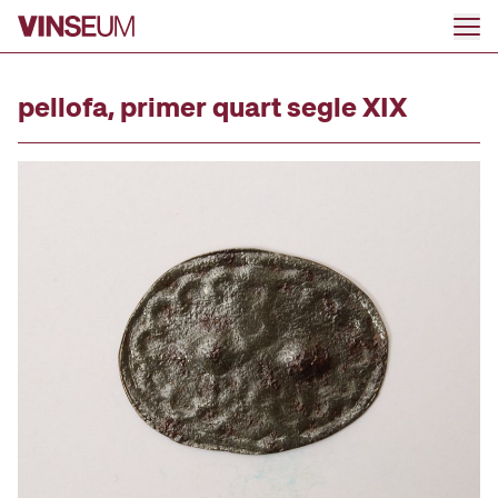
Anar al contingut
pellofa, primer quart segle XIX