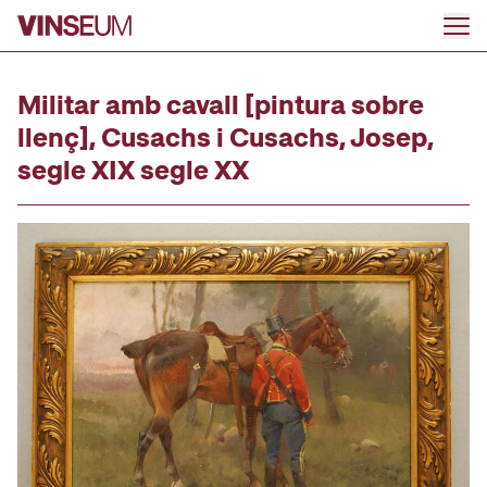
Anar al contingut
Militar amb cavall [pintura sobre
llenç], Cusachs i Cusachs, Josep,
segle XIX segle XX