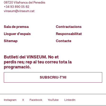
08720 Vilafranca del Penedès
+34 93 890 05 82
vinseum@vinseum.cat
Sala de premsa
Contractacions
Lloguer d'espais
Responsabilitat
Sitemap
Contacte
Butlletí del VINSEUM. No et
perdis res; rep al teu correu tota la
programació.
SUBSCRIU-T'HI
Instagram
X
Facebook
YouTube
LinkedIn