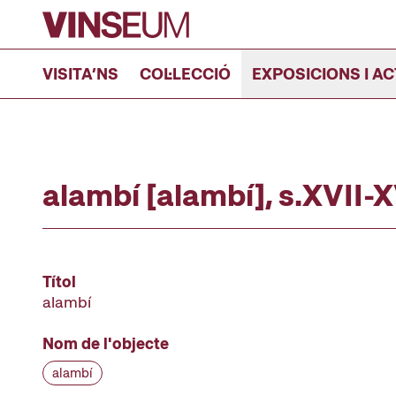
Anar al contingut
VISITA’NS
COL·LECCIÓ
EXPOSICIONS I AC
alambí [alambí], s.XVII-X
Títol
alambí
Nom de l'objecte
alambí