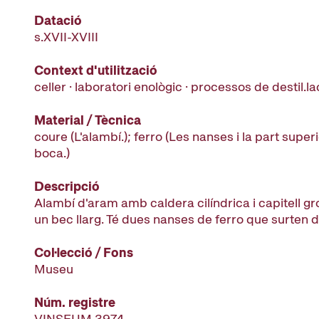
Datació
s.XVII-XVIII
Context d'utilització
celler · laboratori enològic · processos de destil.la
Material / Tècnica
coure (L'alambí.); ferro (Les nanses i la part superi
boca.)
Descripció
Alambí d'aram amb caldera cilíndrica i capitell gro
un bec llarg. Té dues nanses de ferro que surten d
Col·lecció / Fons
Museu
Núm. registre
VINSEUM 3974