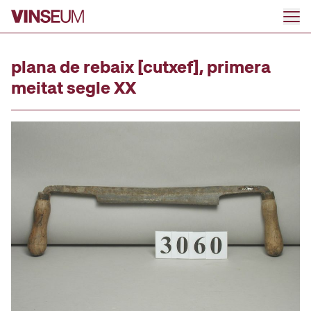
Anar al contingut
plana de rebaix [cutxef], primera
meitat segle XX