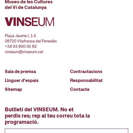
Museu de les Cultures
del Vi de Catalunya
Plaça Jaume I, 1-5
08720 Vilafranca del Penedès
+34 93 890 05 82
vinseum@vinseum.cat
Sala de premsa
Contractacions
Lloguer d'espais
Responsabilitat
Sitemap
Contacte
Butlletí del VINSEUM. No et
perdis res; rep al teu correu tota la
programació.