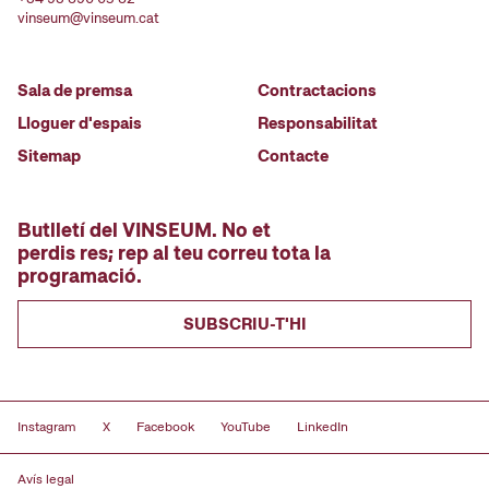
vinseum@vinseum.cat
Sala de premsa
Contractacions
Lloguer d'espais
Responsabilitat
Sitemap
Contacte
Butlletí del VINSEUM. No et
perdis res; rep al teu correu tota la
programació.
SUBSCRIU-T'HI
Instagram
X
Facebook
YouTube
LinkedIn
Avís legal