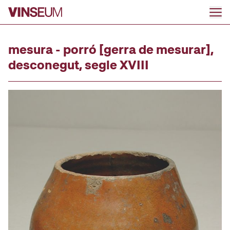
Anar al contingut
mesura - porró [gerra de mesurar],
desconegut, segle XVIII