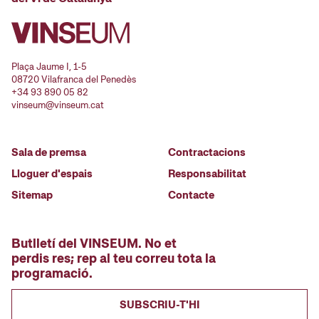
Plaça Jaume I, 1-5
08720 Vilafranca del Penedès
+34 93 890 05 82
vinseum@vinseum.cat
Sala de premsa
Contractacions
Lloguer d'espais
Responsabilitat
Sitemap
Contacte
Butlletí del VINSEUM. No et
perdis res; rep al teu correu tota la
programació.
SUBSCRIU-T'HI