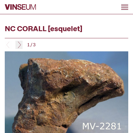
Anar al contingut
NC CORALL [esquelet]
1
/
3