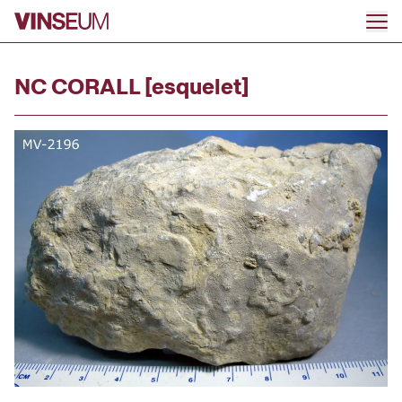
Anar al contingut
NC CORALL [esquelet]