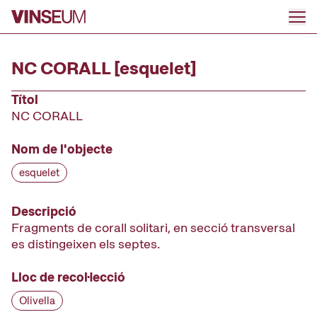
Anar al contingut
NC CORALL [esquelet]
Títol
NC CORALL
Nom de l'objecte
esquelet
Descripció
Fragments de corall solitari, en secció transversal
es distingeixen els septes.
Lloc de recol·lecció
Olivella