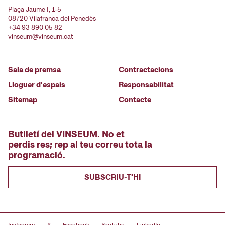
Plaça Jaume I, 1-5
08720 Vilafranca del Penedès
+34 93 890 05 82
vinseum@vinseum.cat
Sala de premsa
Contractacions
Lloguer d'espais
Responsabilitat
Sitemap
Contacte
Butlletí del VINSEUM. No et
perdis res; rep al teu correu tota la
programació.
SUBSCRIU-T'HI
Instagram
X
Facebook
YouTube
LinkedIn