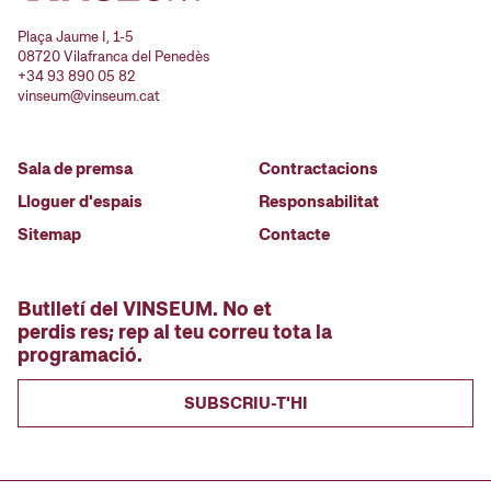
Plaça Jaume I, 1-5
08720 Vilafranca del Penedès
+34 93 890 05 82
vinseum@vinseum.cat
Sala de premsa
Contractacions
Lloguer d'espais
Responsabilitat
Sitemap
Contacte
Butlletí del VINSEUM. No et
perdis res; rep al teu correu tota la
programació.
SUBSCRIU-T'HI