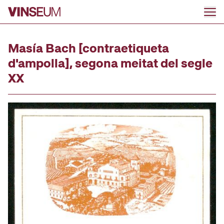
Anar al contingut
Masía Bach [contraetiqueta
d'ampolla], segona meitat del segle
XX