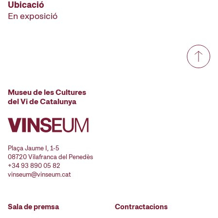
Ubicació
En exposició
Museu de les Cultures
del Vi de Catalunya
Plaça Jaume I, 1-5
08720 Vilafranca del Penedès
+34 93 890 05 82
vinseum@vinseum.cat
Sala de premsa
Contractacions