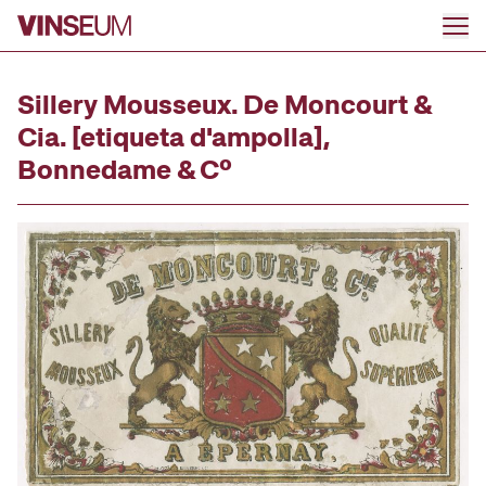
Anar al contingut
Sillery Mousseux. De Moncourt &
Cia. [etiqueta d'ampolla],
Bonnedame & Cº