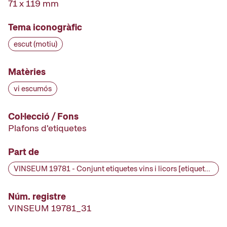
71 x 119 mm
Tema iconogràfic
escut (motiu)
Matèries
vi escumós
Col·lecció / Fons
Plafons d'etiquetes
Part de
VINSEUM 19781 - Conjunt etiquetes vins i licors [etiqueta d'ampolla], primera meitat segle XX
Núm. registre
VINSEUM 19781_31