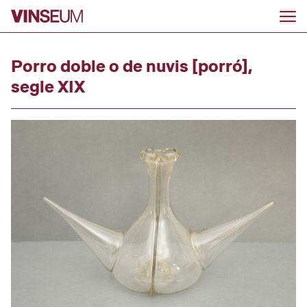
Anar al contingut
Porro doble o de nuvis [porró],
segle XIX