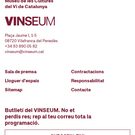
Museu de les Cultures
del Vi de Catalunya
Plaça Jaume I, 1-5
08720 Vilafranca del Penedès
+34 93 890 05 82
vinseum@vinseum.cat
Sala de premsa
Contractacions
Lloguer d'espais
Responsabilitat
Sitemap
Contacte
Butlletí del VINSEUM. No et
perdis res; rep al teu correu tota la
programació.