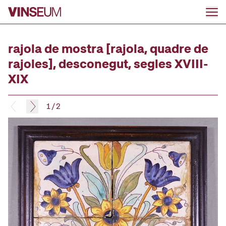
Anar al contingut
rajola de mostra [rajola, quadre de
rajoles], desconegut, segles XVIII-
XIX
1
/
2