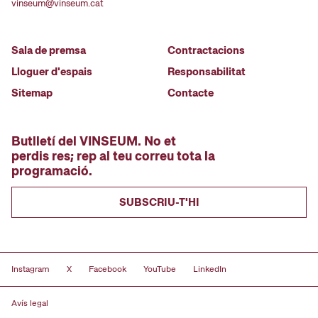
vinseum@vinseum.cat
Sala de premsa
Contractacions
Lloguer d'espais
Responsabilitat
Sitemap
Contacte
Butlletí del VINSEUM. No et
perdis res; rep al teu correu tota la
programació.
SUBSCRIU-T'HI
Instagram
X
Facebook
YouTube
LinkedIn
Avís legal