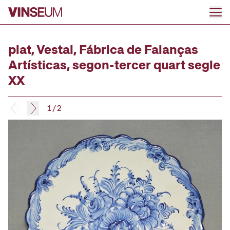
Anar al contingut
plat, Vestal, Fábrica de Faianças
Artísticas, segon-tercer quart segle
XX
1
/
2