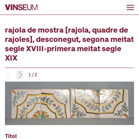
Anar al contingut
rajola de mostra [rajola, quadre de
rajoles], desconegut, segona meitat
segle XVIII-primera meitat segle
XIX
1
/
2
Títol