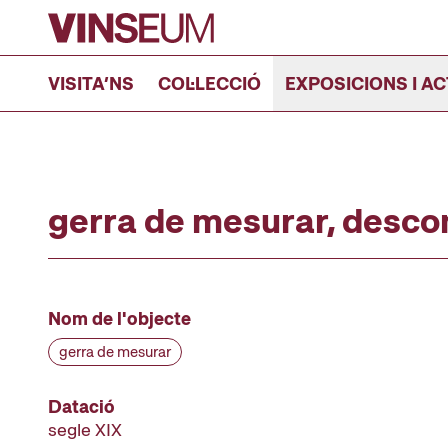
Anar al contingut
VISITA’NS
COL·LECCIÓ
EXPOSICIONS I AC
gerra de mesurar, desco
Nom de l'objecte
gerra de mesurar
Datació
segle XIX