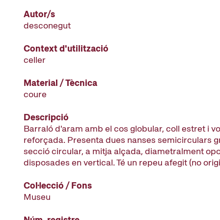
Autor/s
desconegut
Context d'utilització
celler
Material / Tècnica
coure
Descripció
Barraló d'aram amb el cos globular, coll estret i v
reforçada. Presenta dues nanses semicirculars g
secció circular, a mitja alçada, diametralment op
disposades en vertical. Té un repeu afegit (no origi
Col·lecció / Fons
Museu
Núm. registre