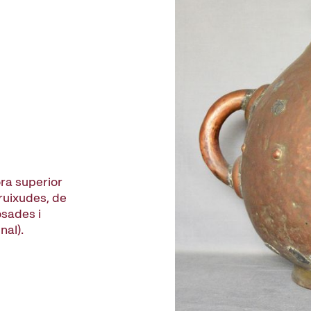
ora superior
ruixudes, de
osades i
nal).