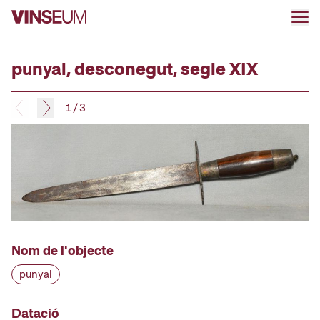
Anar al contingut
punyal, desconegut, segle XIX
1
/
3
Nom de l'objecte
punyal
Datació