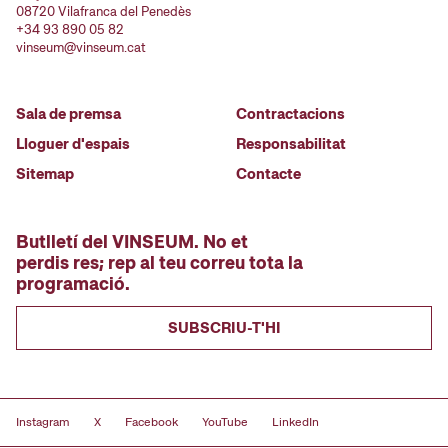
08720 Vilafranca del Penedès
+34 93 890 05 82
vinseum@vinseum.cat
Sala de premsa
Contractacions
Lloguer d'espais
Responsabilitat
Sitemap
Contacte
Butlletí del VINSEUM. No et
perdis res; rep al teu correu tota la
programació.
SUBSCRIU-T'HI
Instagram
X
Facebook
YouTube
LinkedIn