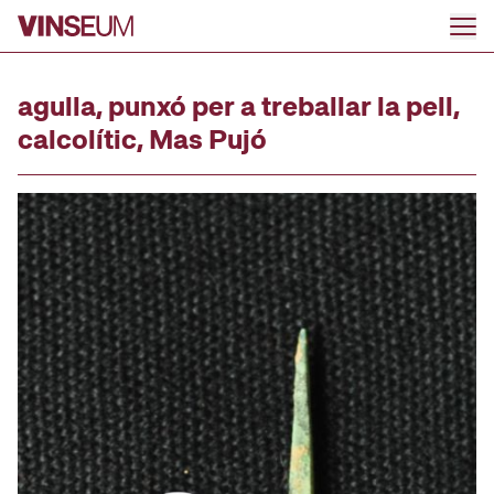
Anar al contingut
agulla, punxó per a treballar la pell,
calcolític, Mas Pujó