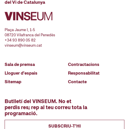
del Vi de Catalunya
Plaça Jaume I, 1-5
08720 Vilafranca del Penedès
+34 93 890 05 82
vinseum@vinseum.cat
Sala de premsa
Contractacions
Lloguer d'espais
Responsabilitat
Sitemap
Contacte
Butlletí del VINSEUM. No et
perdis res; rep al teu correu tota la
programació.
SUBSCRIU-T'HI