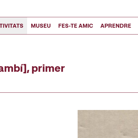
TIVITATS
MUSEU
FES-TE AMIC
APRENDRE
lambí], primer