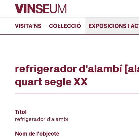
Anar al contingut
VISITA’NS
COL·LECCIÓ
EXPOSICIONS I AC
refrigerador d'alambí [a
quart segle XX
Títol
refrigerador d'alambí
Nom de l'objecte