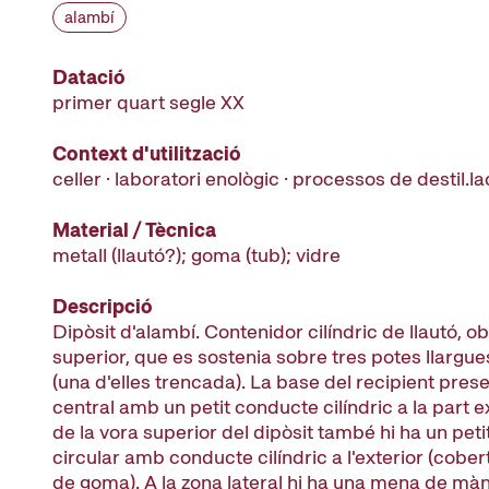
alambí
Datació
primer quart segle XX
Context d'utilització
celler · laboratori enològic · processos de destil.la
Material / Tècnica
metall (llautó?); goma (tub); vidre
Descripció
Dipòsit d'alambí. Contenidor cilíndric de llautó, ob
superior, que es sostenia sobre tres potes llargue
(una d'elles trencada). La base del recipient presen
central amb un petit conducte cilíndric a la part e
de la vora superior del dipòsit també hi ha un petit 
circular amb conducte cilíndric a l'exterior (cobe
de goma). A la zona lateral hi ha una mena de mà