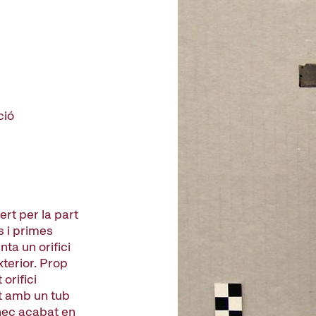
ció
ert per la part
s i primes
ta un orifici
xterior. Prop
orifici
rt amb un tub
nec acabat en