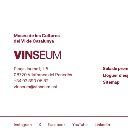
Museu de les Cultures
del Vi de Catalunya
Sala de pre
Plaça Jaume I, 1-5
08720 Vilafranca del Penedès
Lloguer d'es
+34 93 890 05 82
Sitemap
vinseum@vinseum.cat
Instagram
X
Facebook
YouTube
LinkedIn