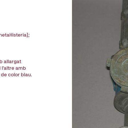
etal·listeria];
b allargat
 l'altre amb
 de color blau.