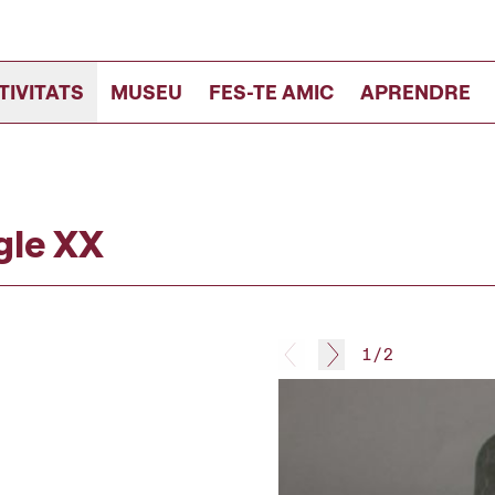
TIVITATS
MUSEU
FES-TE AMIC
APRENDRE
gle XX
1
/
2