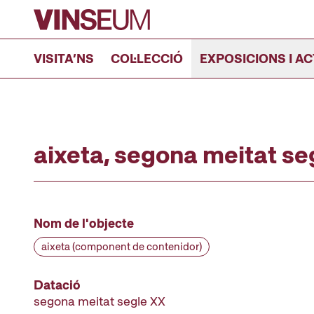
Anar al contingut
VISITA’NS
COL·LECCIÓ
EXPOSICIONS I AC
aixeta, segona meitat se
Nom de l'objecte
aixeta (component de contenidor)
Datació
segona meitat segle XX