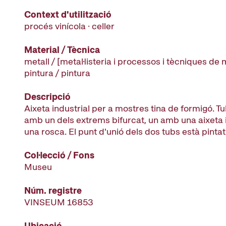
Context d'utilització
procés vinícola · celler
Material / Tècnica
metall / [metal·listeria i processos i tècniques de m
pintura / pintura
Descripció
Aixeta industrial per a mostres tina de formigó. Tu
amb un dels extrems bifurcat, un amb una aixeta i
una rosca. El punt d'unió dels dos tubs està pintat
Col·lecció / Fons
Museu
Núm. registre
VINSEUM 16853
Ubicació