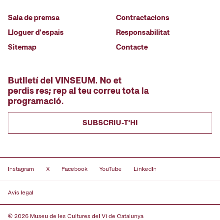
Sala de premsa
Contractacions
Lloguer d'espais
Responsabilitat
Sitemap
Contacte
Butlletí del VINSEUM. No et
perdis res; rep al teu correu tota la
programació.
SUBSCRIU-T'HI
Instagram
X
Facebook
YouTube
LinkedIn
Avís legal
© 2026 Museu de les Cultures del Vi de Catalunya