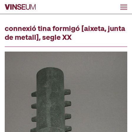
Anar al contingut
connexió tina formigó [aixeta, junta
de metall], segle XX