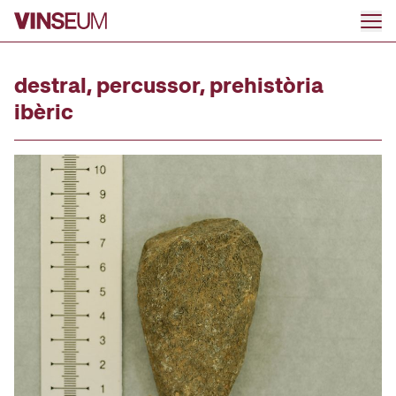
Anar al contingut
destral, percussor, prehistòria
ibèric