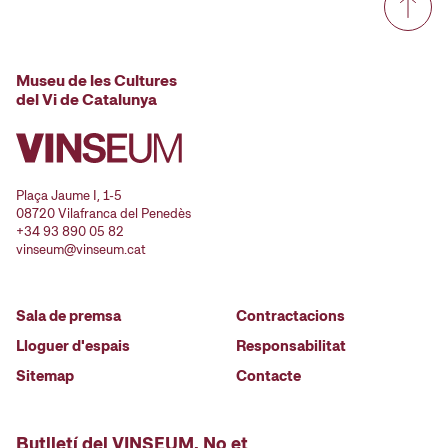
Museu de les Cultures
del Vi de Catalunya
Plaça Jaume I, 1-5
08720 Vilafranca del Penedès
+34 93 890 05 82
vinseum@vinseum.cat
Sala de premsa
Contractacions
Lloguer d'espais
Responsabilitat
Sitemap
Contacte
Butlletí del VINSEUM. No et