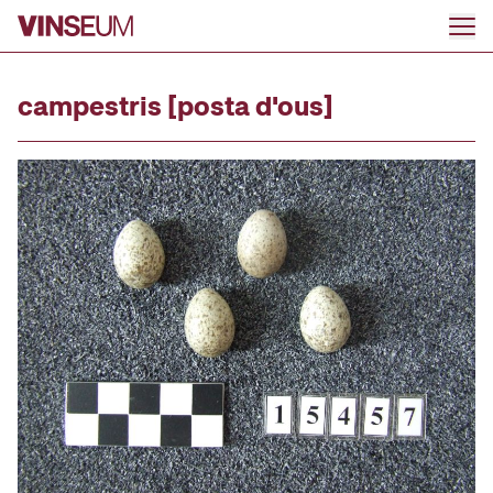
Anar al contingut
campestris [posta d'ous]