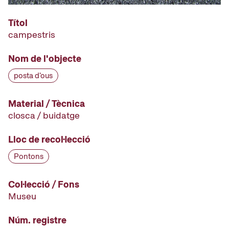
Títol
campestris
Nom de l'objecte
posta d'ous
Material / Tècnica
closca / buidatge
Lloc de recol·lecció
Pontons
Col·lecció / Fons
Museu
Núm. registre