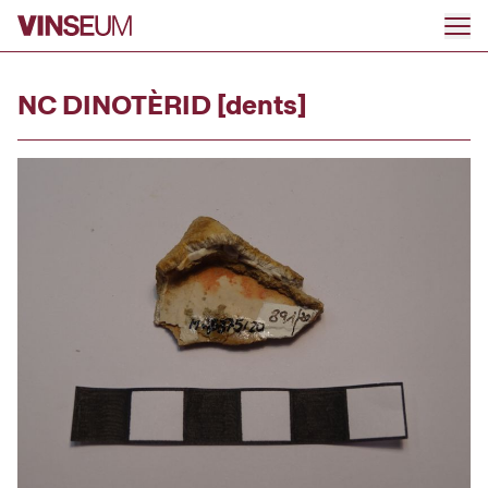
Anar al contingut
NC DINOTÈRID [dents]