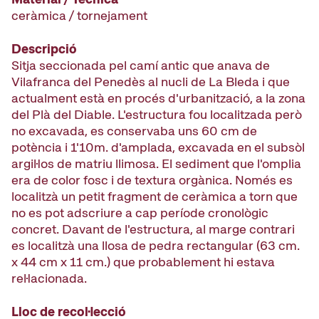
ceràmica / tornejament
Descripció
Sitja seccionada pel camí antic que anava de
Vilafranca del Penedès al nucli de La Bleda i que
actualment està en procés d'urbanització, a la zona
del Plà del Diable. L'estructura fou localitzada però
no excavada, es conservaba uns 60 cm de
potència i 1'10m. d'amplada, excavada en el subsòl
argil·los de matriu llimosa. El sediment que l'omplia
era de color fosc i de textura orgànica. Només es
localitzà un petit fragment de ceràmica a torn que
no es pot adscriure a cap període cronològic
concret. Davant de l'estructura, al marge contrari
es localitzà una llosa de pedra rectangular (63 cm.
x 44 cm x 11 cm.) que probablement hi estava
rel·lacionada.
Lloc de recol·lecció