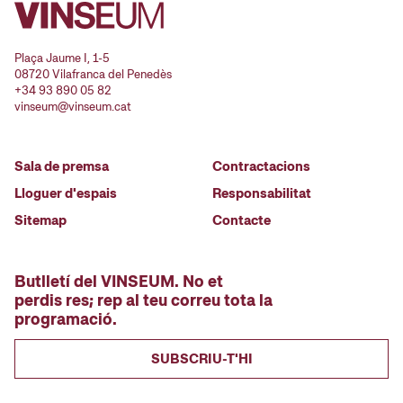
Plaça Jaume I, 1-5
08720 Vilafranca del Penedès
+34 93 890 05 82
vinseum@vinseum.cat
Sala de premsa
Contractacions
Lloguer d'espais
Responsabilitat
Sitemap
Contacte
Butlletí del VINSEUM. No et
perdis res; rep al teu correu tota la
programació.
SUBSCRIU-T'HI