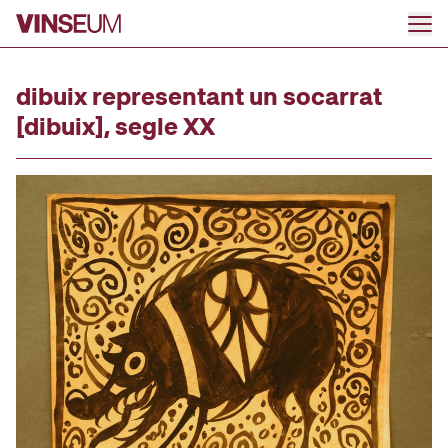
Anar al contingut
dibuix representant un socarrat
[dibuix], segle XX