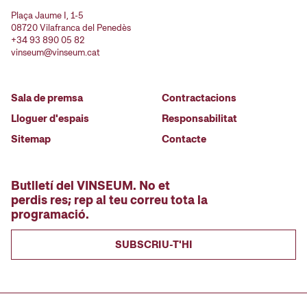
Plaça Jaume I, 1-5
08720 Vilafranca del Penedès
+34 93 890 05 82
vinseum@vinseum.cat
Sala de premsa
Contractacions
Lloguer d'espais
Responsabilitat
Sitemap
Contacte
Butlletí del VINSEUM. No et
perdis res; rep al teu correu tota la
programació.
SUBSCRIU-T'HI