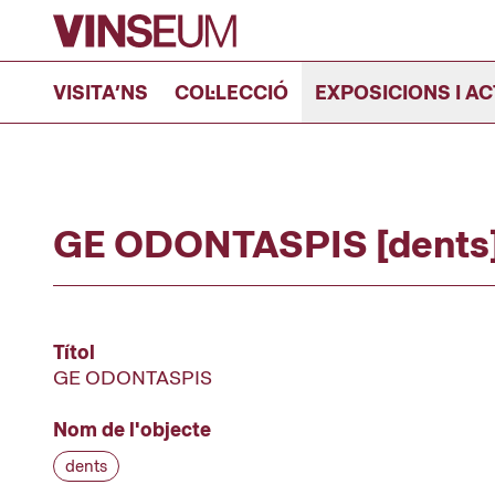
Anar al contingut
VISITA’NS
COL·LECCIÓ
EXPOSICIONS I AC
GE ODONTASPIS [dents
Títol
GE ODONTASPIS
Nom de l'objecte
dents